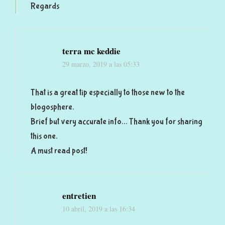
Regards
terra mc keddie
29 marzo, 2019 a las 05:33
That is a great tip especially to those new to the
blogosphere.
Brief but very accurate info… Thank you for sharing
this one.
A must read post!
entretien
10 abril, 2019 a las 16:34