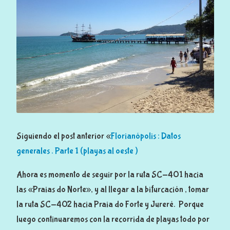
r
t
e
3
(
p
l
a
y
Siguiendo el post anterior «
Florianópolis : Datos
a
generales . Parte 1 (playas al oeste )
s
a
Ahora es momento de seguir por la ruta SC-401 hacia
l
las «Praias do Norte», y al llegar a la bifurcación , tomar
e
la ruta SC-402 hacia Praia do Forte y Jureré. Porque
s
luego continuaremos con la recorrida de playas todo por
t