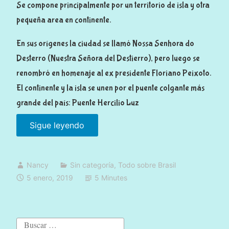
Se compone principalmente por un territorio de isla y otra
a
pequeña area en continente.
l
n
En sus orígenes la ciudad se llamó Nossa Senhora do
o
Desterro (Nuestra Señora del Destierro), pero luego se
r
renombró en homenaje al ex presidente Floriano Peixoto.
t
El continente y la isla se unen por el puente colgante más
e
grande del país: Puente Hercilio Luz
)
Sigue leyendo
«
»
F
l
Nancy
Sin categoría
,
Todo sobre Brasil
o
5 enero, 2019
5 Minutes
r
i
a
B
n