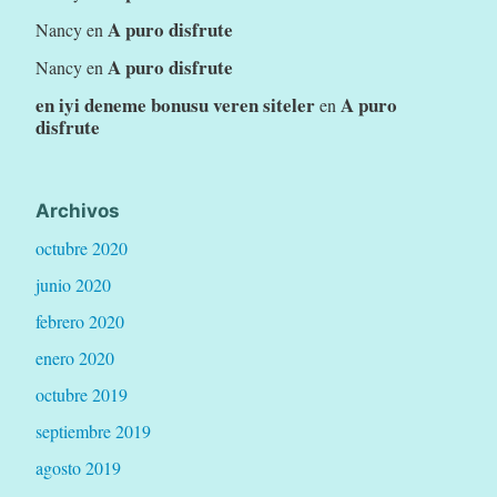
r
A puro disfrute
Nancy
en
a
A puro disfrute
Nancy
en
l
en iyi deneme bonusu veren siteler
A puro
en
e
disfrute
s
.
P
Archivos
a
octubre 2020
r
junio 2020
t
febrero 2020
e
enero 2020
1
octubre 2019
(
p
septiembre 2019
l
agosto 2019
a