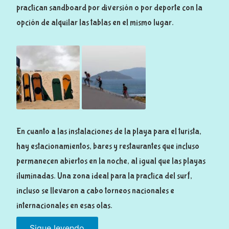
r
practican sandboard por diversión o por deporte con la
t
opción de alquilar las tablas en el mismo lugar.
e
4
(
p
l
a
y
En cuanto a las instalaciones de la playa para el turista,
a
hay estacionamientos, bares y restaurantes que incluso
s
permanecen abiertos en la noche, al igual que las playas
a
iluminadas. Una zona ideal para la practica del surf,
l
s
incluso se llevaron a cabo torneos nacionales e
u
internacionales en esas olas.
r
Sigue leyendo
«