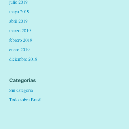
julio 2019
y
mayo 2019
a
abril 2019
s
a
marzo 2019
l
febrero 2019
o
enero 2019
e
diciembre 2018
s
t
e
Categorías
)
Sin categoría
»
Todo sobre Brasil
Todo sobre Caribe
Todo sobre Mediterráneo
Todo sobre otras playas