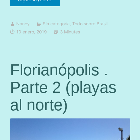
)
F
»
l
Nancy
Sin categoría
,
Todo sobre Brasil
o
10 enero, 2019
3 Minutes
r
i
a
n
Florianópolis .
ó
p
Parte 2 (playas
o
l
al norte)
i
s
.
P
a