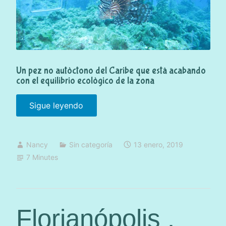
Un pez no autòctono del Caribe que està acabando
con el equilibrio ecològico de la zona
Sigue leyendo
«
P
e
Nancy
Sin categoría
13 enero, 2019
z
7 Minutes
L
e
ó
n
Florianópolis .
.