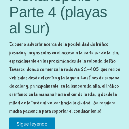
H
Parte 4 (playas
e
r
al sur)
m
o
s
Es bueno advertir acerca de la posibilidad de tráfico
o
pesado y largas colas en el acceso a la parte sur de la isla,
y
especialmente en las proximidades de la rotonda de Rio
p
Tavares, donde comienza la rodovia SC-405, que recibe
e
vehículos desde el centro y la laguna. Los fines de semana
l
de calor y, principalmente, en la temporada alta, el tráfico
i
es intenso en la mañana hacia el sur de la isla, y desde la
g
mitad de la tarde al volver hacia la ciudad. Se requiere
r
mucha paciencia para soportar el conducir lento!
o
Sigue leyendo
«
s