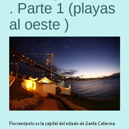
. Parte 1 (playas
i
s
al oeste )
.
P
a
r
t
e
2
(
p
l
a
y
a
Florianópolis es la capital del estado de Santa Catarina.
s