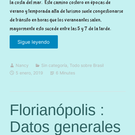
la costa del mar. Este camino costero en épocas de
e
verano y temporada alta de turismo suele congestionarse
)
de tránsito en horas que los veraneantes salen,
»
mayormente esto sucede entre las 5 y 7 de la tarde.
Sigue leyendo
«
F
l
Nancy
Sin categoría
,
Todo sobre Brasil
o
5 enero, 2019
6 Minutes
r
i
a
n
Florianópolis :
ó
p
Datos generales
o
l