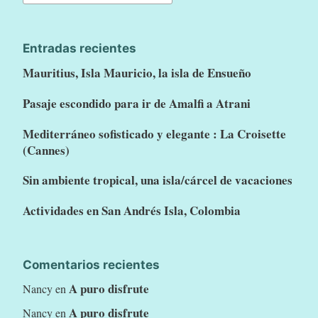
u
ó
s
p
Entradas recientes
c
o
Mauritius, Isla Mauricio, la isla de Ensueño
a
l
r
i
Pasaje escondido para ir de Amalfi a Atrani
:
s
Mediterráneo sofisticado y elegante : La Croisette
:
(Cannes)
D
a
Sin ambiente tropical, una isla/cárcel de vacaciones
t
Actividades en San Andrés Isla, Colombia
o
s
g
Comentarios recientes
e
A puro disfrute
Nancy
en
n
A puro disfrute
Nancy
en
e