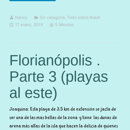
F
o
l
»
Nancy
Sin categoría
,
Todo sobre Brasil
o
11 enero, 2019
5 Minutes
r
i
a
n
Florianópolis .
ó
p
Parte 3 (playas
o
l
al este)
i
s
.
Joaquina: Esta playa de 3,5 km de extensión se jacta de
P
ser una de las mas bellas de la zona y tiene las dunas de
a
arena más altas de la isla que hacen la delicia de quienes